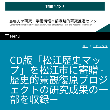
お問合わせ
Menu
TOP
トピックス
CD版「松江歴史マッ
プ」を松江市に寄贈 -
歴史的景観復原プロジ
ェクトの研究成果の一
部を収録－