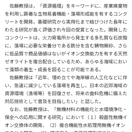
佐藤教授は，「資源循環」をキーワードに、産業廃棄物
を利用し顕著な生物易着機能・藻場形成能を有するコンク
リートを開発。基礎研究から実用化まで結びつけた長年に
わたる研究が高く評価され今回の受賞となった。開発した
コンクリートは、火力発電所から発生する多孔質な石炭殻
に、藻場に必要な栄養分である鉄分を含む鋳物廃砂、さら
に低品質で商品価値はないがイオン交換能力を有する天然
ゼオライトを複合配合しているため、あらゆる海域におい
て藻類の着生・成長を図ることが可能である。
佐藤教授は「近年、埋め立てや海岸線の人工化などに伴
い、急速に減少している藻場を再生し、日本の近郊海域の
資源環境（漁場等）を回復させ、将来の食料危機に備えた
対応技術として普及を目指したい」と話した。
なお、佐藤教授は、「無機材料の機能化と水環境浄化・
保全への応用に関する研究」において（１）殺菌性無機イ
オン交換体の開発、（2）複合機能性水処理用無機イオン