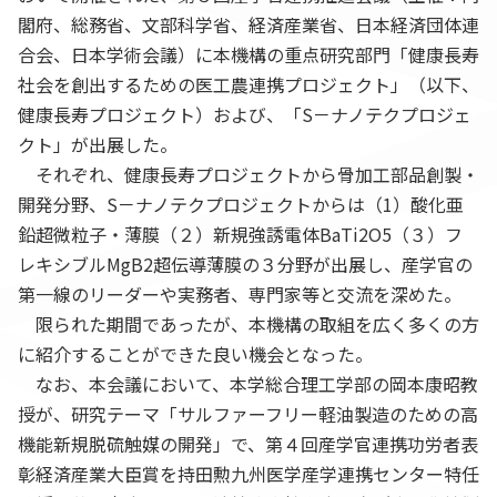
閣府、総務省、文部科学省、経済産業省、日本経済団体連
合会、日本学術会議）に本機構の重点研究部門「健康長寿
社会を創出するための医工農連携プロジェクト」（以下、
健康長寿プロジェクト）および、「S－ナノテクプロジェ
クト」が出展した。
それぞれ、健康長寿プロジェクトから骨加工部品創製・
開発分野、S－ナノテクプロジェクトからは（1）酸化亜
鉛超微粒子・薄膜（２）新規強誘電体BaTi2O5（３）フ
レキシブルMgB2超伝導薄膜の３分野が出展し、産学官の
第一線のリーダーや実務者、専門家等と交流を深めた。
限られた期間であったが、本機構の取組を広く多くの方
に紹介することができた良い機会となった。
なお、本会議において、本学総合理工学部の岡本康昭教
授が、研究テーマ「サルファーフリー軽油製造のための高
機能新規脱硫触媒の開発」で、第４回産学官連携功労者表
彰経済産業大臣賞を持田勲九州医学産学連携センター特任