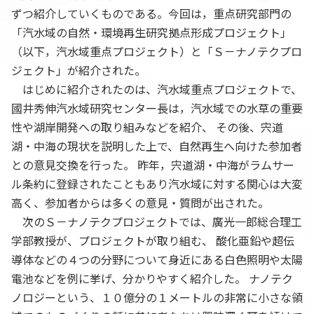
ずつ紹介していくものである。今回は，重点研究部門の
「汽水域の自然・環境再生研究拠点形成プロジェクト」
（以下，汽水域重点プロジェクト）と「Ｓ－ナノテクプロ
ジェクト」が紹介された。
はじめに紹介されたのは、汽水域重点プロジェクトで、
國井秀伸汽水域研究センター長は，汽水域での水草の重要
性や湖岸開発への取り組みなどを紹介、 その後、宍道
湖・中海の現状を説明した上で、自然再生へ向けた参加者
との意見交換を行った。 昨年，宍道湖・中海がラムサー
ル条約に登録されたこともあり汽水域に対する関心は大変
高く、参加者からは多くの意見・質問が出された。
次のＳ－ナノテクプロジェクトでは、廣光一郎総合理工
学部教授が、プロジェクトが取り組む、 酸化亜鉛や超伝
導体などの４つの分野について身近にある白色照明や太陽
電池などを例に挙げ、分かりやすく紹介した。 ナノテク
ノロジーという、１０億分の１メートルの非常に小さな領