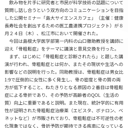
飲み物を片手に研究者と市民が科学技術の話題について
質問し話し合うという双方向のコミュニケーションを目指
した公開セミナー「島大サイエンスカフェ」（主催：健康
長寿社会を創出するための医工農連携プロジェクト）が８
月２４日（木）、松江市において開催された。
今回は島根大学医学部第一内科の山口徹助教授を講師に
迎え「骨粗鬆症」をテーマに講演と意見交換を行った。
まず、はじめに「骨粗鬆症と診断されたら」と題した講
演が行われ、骨粗鬆症とは何か、またその現状や生活への
影響などの説明を行った。同助教授は、骨粗鬆症は男女比
1:9で圧倒的に女性に多く発生し、骨の密度と骨の質の両
方が低下すること、ねたきりとなる原因の２番目は骨粗鬆
症による骨折であり、その予防が高齢者のQOL（生活の
質）向上に重要であると説明。また現在、統計学的に有用
性が証明された骨粗鬆症治療薬（エビスタ、ボナロン、ベ
ネットなど）が市販されており、骨粗鬆症は不可逆性の老
化現象ではなく、骨折予防が期待できる疾患になっている