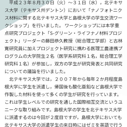
平成２３年８月３０日（火）～３１日（水），北テキサ
ス大学（テキサス州デントン）において「ナノフォトニク
ス材料に関する北テキサス大学と島根大学の学生交流ワー
クショップ」を行いました。 ワークショップには本学重
点研究プロジェクト「S-グリーン・ライフナノ材料プロジ
ェクト」リーダーの藤田恭久教授（総合理工学部）と古林
寛研究員に加えプロジェクト研究に携わる医理工農連携プ
ログラムの大学院生２名（医学系研究科１名，総合理工学
研究科１名）が参加し，双方の学生が研究発表と共同研究
についての議論を行いました。
北テキサス大学では，２００７年から毎年２か月程度島
根大学に学生を派遣し，帰国後も酸化亜鉛など島根大学で
作製した材料を使って多くの学生が研究を行っています。
これは学生レベルでの研究を通した国際相互交流というユ
ニークな取り組みです。島根大学の学生を北テキサス大学
に派遣するのは今回が２度目ですが，島根大学においても
北テキサス大学の派遣学生の来日時にはゼミを英語で行う