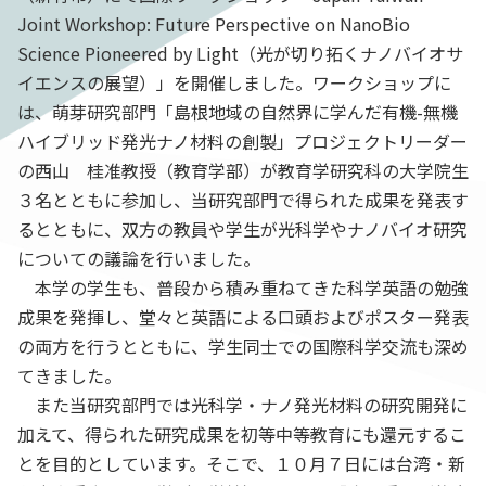
Joint Workshop: Future Perspective on NanoBio
Science Pioneered by Light（光が切り拓くナノバイオサ
イエンスの展望）」を開催しました。ワークショップに
は、萌芽研究部門「島根地域の自然界に学んだ有機-無機
ハイブリッド発光ナノ材料の創製」プロジェクトリーダー
の西山 桂准教授（教育学部）が教育学研究科の大学院生
３名とともに参加し、当研究部門で得られた成果を発表す
るとともに、双方の教員や学生が光科学やナノバイオ研究
についての議論を行いました。
本学の学生も、普段から積み重ねてきた科学英語の勉強
成果を発揮し、堂々と英語による口頭およびポスター発表
の両方を行うとともに、学生同士での国際科学交流も深め
てきました。
また当研究部門では光科学・ナノ発光材料の研究開発に
加えて、得られた研究成果を初等中等教育にも還元するこ
とを目的としています。そこで、１０月７日には台湾・新