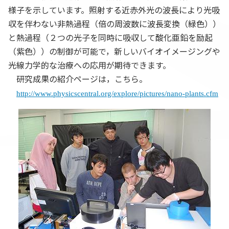
様子を示しています。照射する近赤外光の波長により光吸
収を伴わない非熱過程（倍の周波数に波長変換（緑色））
と熱過程（２つの光子を同時に吸収して酸化亜鉛を励起
（紫色））の制御が可能で，新しいバイオイメージングや
光線力学的な治療への応用が期待できます。
研究成果の紹介ページは，こちら。
http://www.physicscentral.org/explore/pictures/nano-plants.cfm