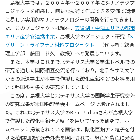
島根大学では，２００４年～２００７年にS-ナノテクプ
ロジェクトを組織し，簡易な技術で作成できる安価で環境
に易しい実用的なナノテクノロジーの開発を行ってきまし
た。このプロジェクトは現在，
宍道湖・中海エリアの都市
エリア産学官連携事業
，島根大学のプロジェクト研究「
S-
グリーン・ライフナノ材料プロジェクト
」（代表者：総合
理工学部 藤田 恭久 教授）へと発展しています。
また，本学はこれまで北テキサス大学と学生レベルでの
研究を通した国際相互交流を行っており，北テキサス大学
からの派遣学生が本学で作製した酸化亜鉛などの材料を用
いて帰国後も多くの研究をしています。
この度，島根大学と北テキサス大学の国際学生研究交流
の研究成果が米国物理学会ホームページで紹介されまし
た。これは北テキサス大学のBen Urbanさんが島根大学
で作製した酸化亜鉛ナノ粒子を用いて行った研究で，ホー
ムページに掲載されている画像は，酸化亜鉛ナノ粒子を付
けた植物細胞が近赤外光を照射されて，緑色や紫色に光る