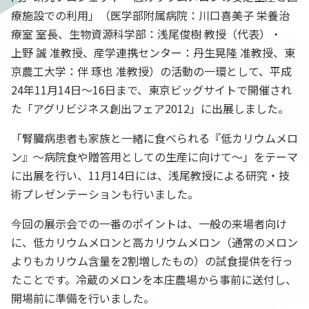
療施設での利用」（医学部附属病院：川口喜美子 栄養治
療室 室長、生物資源科学部：浅尾俊樹 教授（代表）・
上野 誠 准教授、産学連携センター：丹生晃隆 准教授、東
京農工大学：伴 琢也 准教授）の活動の一環として、平成
24年11月14日〜16日まで、東京ビッグサイトで開催され
た「アグリビジネス創出フェア2012」に出展しました。
「腎臓病患者も家族と一緒に食べられる『低カリウムメロ
ン』〜病院食や贈答用としての生産に向けて〜」をテーマ
に出展を行い、11月14日には、浅尾教授による研究・技
術プレゼンテーションも行いました。
今回の展示会での一番のポイントは、一般の来場者向け
に、低カリウムメロンと高カリウムメロン（通常のメロン
よりもカリウム含量を2割増したもの）の試食提供を行っ
たことです。冷蔵のメロンを本庄農場から事前に送付し、
開場前に準備を行いました。