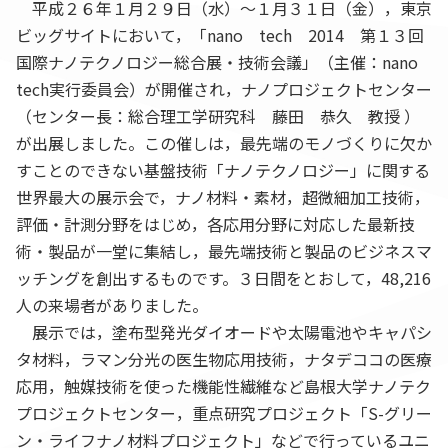
平成２６年１月２９日（水）～１月３１日（金），東京
ビッグサイトにおいて，「nano tech 2014 第１３回
国際ナノテクノロジー総合展・技術会議」（主催：nano
tech実行委員会）が開催され，ナノプロジェクトセンター
（センター長：総合理工学研究科 藤田 恭久 教授 ）
が出展しました。この催しは，最先端のモノづくりに欠か
すことのできない基盤技術「ナノテクノロジー」に関する
世界最大の展示会で，ナノ材料・素材，超微細加工技術，
評価・計測分野をはじめ，各応用分野に対応した最新技
術・製品が一堂に集結し，最先端技術と製品のビジネスマ
ッチングを創出するものです。３日間をとおして，48,216
人の来場者がありました。
展示では，塗布型発光ダイオードや太陽電池やキャパシ
タ材料，ラマン分光の医生物応用技術，ナタデココの医療
応用，触媒技術を使った機能性繊維など島根大学ナノテク
プロジェクトセンター，重点研究プロジェクト「S-グリー
ン・ライフナノ材料プロジェクト」などで行っているユニ