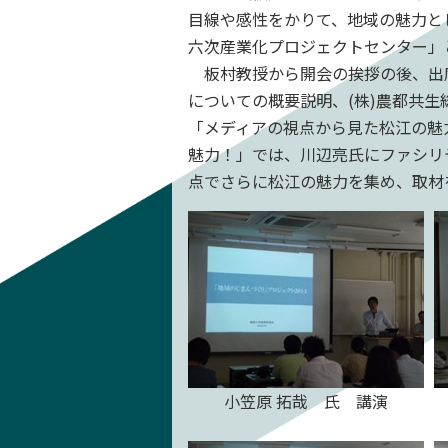
目線や感性をかりて、地域の魅力と
六次産業化プロジェクトセンター」
板村教授から開会の挨拶の後、出席
についての概要説明、(株)農都共生
「メディアの視点から見た松江の魅
魅力！」では、川辺亮氏にファシリ
点でさらに松江の魅力を集め、取材を
小笠原 拓哉 氏 講演