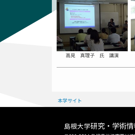
高見 真理子 氏 講演
本学サイト
研究・学術情
島根大学