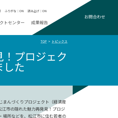
黒
ふりがな：
ON
読み上げ：
ON
お問合わせ
クトセンター
成果報告
TOP
トピックス
見！プロジェク
ました
じまんづくりプロジェクト（経済産
る松江市の隠れた魅力再発見！プロジ
・場所などを、松江市に住む若者の