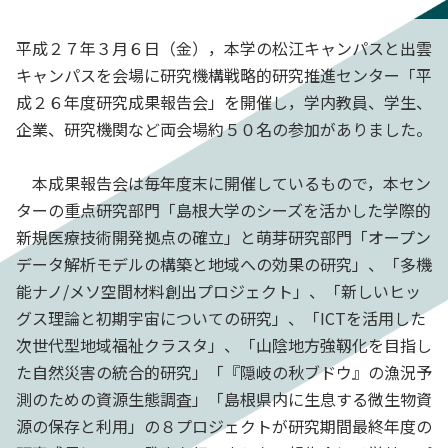
平成２７年３月６日（金），本学の松江キャンパスと出雲
キャンパスを会場に研究機構戦略的研究推進センター「平
成２６年度研究成果報告会」を開催し，学内教員、学生、
企業、研究機関など両会場約５０名の参加がありました。
本成果報告会は毎年度末に開催しているもので，本セン
ターの重点研究部門「島根大学のシーズを活かした学際的
新規医療技術開発拠点の確立」と萌芽研究部門「オープン
データ解析モデルの構築と地域への効果の研究」、「多機
能ナノ/メソ空間材料創出プロジェクト」、「新しいヒッ
グス理論と初期宇宙についての研究」、「ICTを活用した
次世代型地域福祉クラスタ」、「山陰地方強靱化を目指し
た自然災害の統合的研究」「『隠岐の秋ブドウ』の漁況予
測のための資源生態調査」「島根県内に生息する微生物資
源の保存と利用」の８プロジェクトが研究期間最終年度の