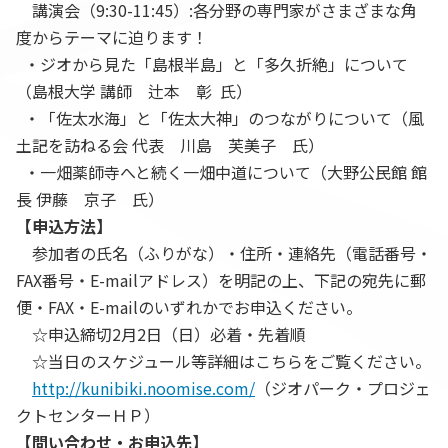
講演会（9:30-11:45）:各分野の専門家がさまざまな角
度からテーマに迫ります！
・ジオから見た「島根半島」と「多久折絶」について
（島根大学 講師 辻本 彰 氏）
・「佐太水海」と「佐太大神」のつながりについて（風
土記を訪ねる会 代表 川島 芙美子 氏）
・一畑薬師寺へと続く一畑中道について（大野公民館 館
長 伊藤 京子 氏）
【申込方法】
参加者の氏名（ふりがな）・住所・連絡先（電話番号・
FAX
番号・
E-mail
ア
ドレス）を明記の上、下記の宛先に郵
便・
FAX
・
E-mail
のいずれかでお申込ください。
☆申込締切2月2日（日）必着・先着順
☆当日のスケジュール等詳細はこちらをご覧ください。
http://kunibiki.noomise.com/
（ジオパーク・プロジェ
クトセンターＨＰ）
【問い合わせ・お申込先】