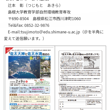
辻本 彰（つじもと あきら）
島根大学教育学部自然環境教育専攻
〒
690-8504
島根県松江市西川津町
1060
Tel&Fax: 0852-32-9876
E-mail:t
sujimoto＠edu.shimane-u.ac.jp（
＠を半角に
変えて送信願います。）