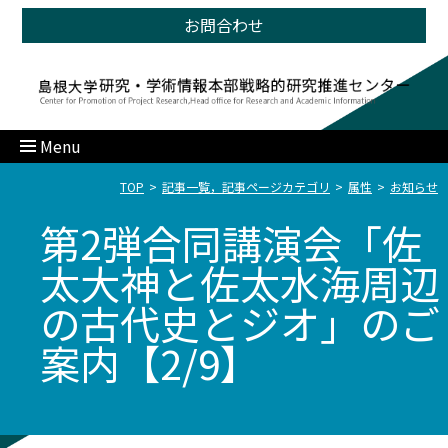
お問合わせ
Menu
TOP
記事一覧，記事ページカテゴリ
属性
お知らせ
第2弾合同講演会「佐
太大神と佐太水海周辺
の古代史とジオ」のご
案内【2/9】